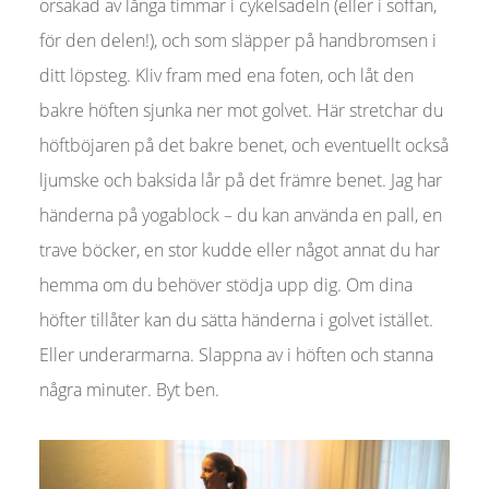
orsakad av långa timmar i cykelsadeln (eller i soffan,
för den delen!), och som släpper på handbromsen i
ditt löpsteg. Kliv fram med ena foten, och låt den
bakre höften sjunka ner mot golvet. Här stretchar du
höftböjaren på det bakre benet, och eventuellt också
ljumske och baksida lår på det främre benet. Jag har
händerna på yogablock – du kan använda en pall, en
trave böcker, en stor kudde eller något annat du har
hemma om du behöver stödja upp dig. Om dina
höfter tillåter kan du sätta händerna i golvet istället.
Eller underarmarna. Slappna av i höften och stanna
några minuter. Byt ben.