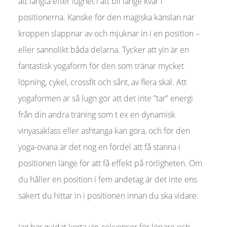
att längta efter lugnet i att bli länge kvar i
positionerna. Kanske för den magiska känslan när
kroppen slappnar av och mjuknar in i en position –
eller sannolikt båda delarna. Tycker att yin är en
fantastisk yogaform för den som tränar mycket
löpning, cykel, crossfit och sånt, av flera skäl. Att
yogaformen är så lugn gör att det inte ”tar” energi
från din andra träning som t ex en dynamisk
vinyasaklass eller ashtanga kan göra, och för den
yoga-ovana är det nog en fördel att få stanna i
positionen länge för att få effekt på rörligheten. Om
du håller en position i fem andetag är det inte ens
säkert du hittar in i positionen innan du ska vidare.
Jag har guidat korta yin-sekvenser för löpare och