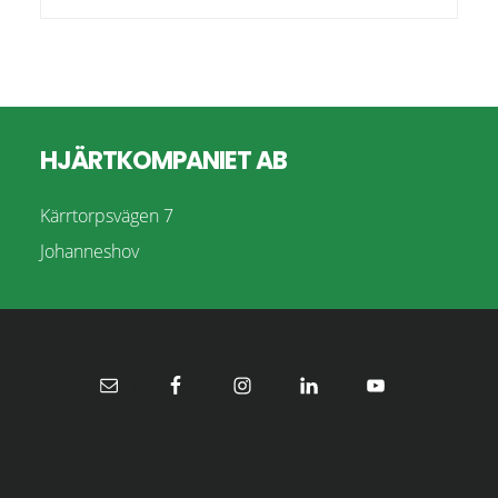
Footer
HJÄRTKOMPANIET AB
Kärrtorpsvägen 7
Johanneshov