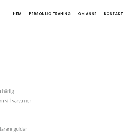
HEM
PERSONLIG TRÄNING
OM ANNE
KONTAKT
 härlig
m vill varva ner
alärare guidar