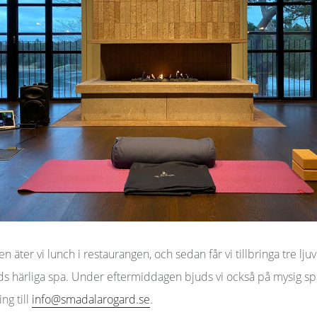
n äter vi lunch i restaurangen, och sedan får vi tillbringa tre lju
s härliga spa. Under eftermiddagen bjuds vi också på mysig spa
ng till
info@smadalarogard.se
.