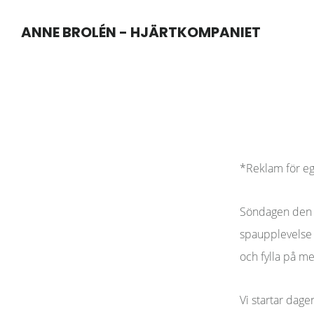
Hoppa
Hoppa
ANNE BROLÉN - HJÄRTKOMPANIET
till
till
huvudinnehåll
sidfot
*Reklam för e
Söndagen den 13
spaupplevelse
och fylla på me
Vi startar dage