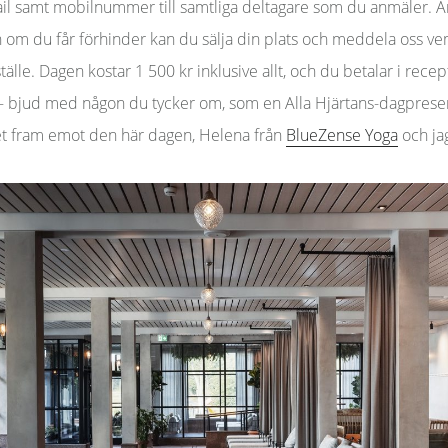
l samt mobilnummer till samtliga deltagare som du anmäler. 
om du får förhinder kan du sälja din plats och meddela oss v
tälle. Dagen kostar 1 500 kr inklusive allt, och du betalar i rece
– bjud med någon du tycker om, som en Alla Hjärtans-dagprese
et fram emot den här dagen, Helena från
BlueZense Yoga
och ja