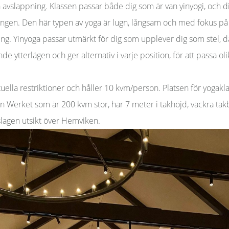
ch avslappning. Klassen passar både dig som är van yinyogi, och di
gången. Den här typen av yoga är lugn, långsam och med fokus på
g. Yinyoga passar utmärkt för dig som upplever dig som stel, då
nde ytterlägen och ger alternativ i varje position, för att passa o
aktuella restriktioner och håller 10 kvm/person. Platsen för yogak
en Werket som är 200 kvm stor, har 7 meter i takhöjd, vackra takb
slagen utsikt över Hemviken.