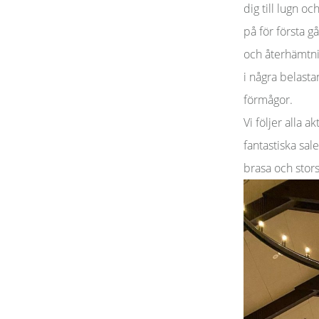
dig till lugn o
på för första 
och återhämtnin
i några belasta
förmågor.
Vi följer alla 
fantastiska sal
brasa och stor