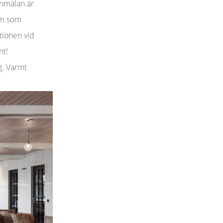
Anmälan är
em som
ptionen vid
nt!
g. Varmt