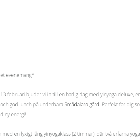
get evenemang*
 februari bjuder vi in till en härlig dag med yinyoga deluxe, en
 och god lunch på underbara
Smådalarö gård
. Perfekt för dig so
d ny energi!
n med en lyxigt lång yinyogaklass (2 timmar), där två erfarna yog