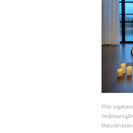
Efter yogaklasse
Smådalarö gård
Maila din bokni