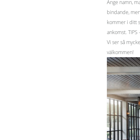
Ange namn, mai
bindande, men 
kommer i ditt s
ankomst. TIPS 
Vi ser så myck
välkommen!