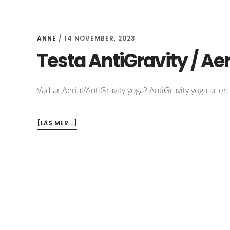
ANNE
/
14 NOVEMBER, 2023
Testa AntiGravity / Ae
Vad är Aerial/AntiGravity yoga? AntiGravity yoga är 
OM
[LÄS MER...]
TESTA
ANTIGRAVITY
/
AERIAL
YOGA
MED
MIG!