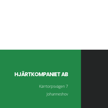
FEBRUARI
Footer
HJÄRTKOMPANIET AB
Kärrtorpsvägen 7
Johanneshov