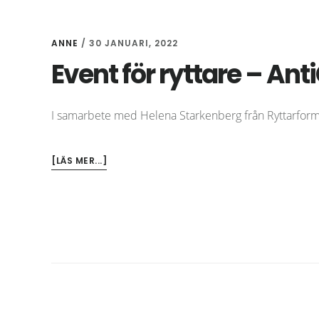
ANNE
/
30 JANUARI, 2022
Event för ryttare – An
I samarbete med Helena Starkenberg från Ryttarform 
OM
[LÄS MER...]
EVENT
FÖR
RYTTARE
–
ANTIGRAVITY
&
YINYOGA
SÖNDAG
20