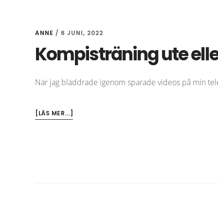
ANNE
/
6 JUNI, 2022
Kompisträning ute elle
När jag bläddrade igenom sparade videos på min tele
OM
[LÄS MER...]
KOMPISTRÄNING
UTE
ELLER
INNE