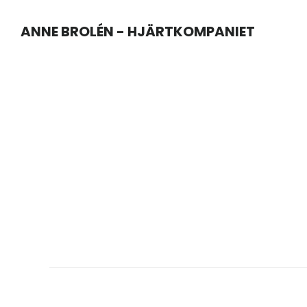
Hoppa
Hoppa
ANNE BROLÉN - HJÄRTKOMPANIET
till
till
huvudinnehåll
sidfot