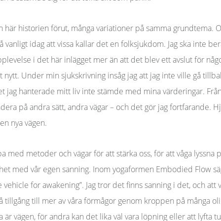
n här historien förut, många variationer på samma grundtema. O
å vanligt idag att vissa kallar det en folksjukdom. Jag ska inte be
evelse i det här inlägget mer än att det blev ett avslut för någ
nytt. Under min sjukskrivning insåg jag att jag inte ville gå tillbaka
tet jag hanterade mitt liv inte stämde med mina värderingar. Fr
dera på andra sätt, andra vägar – och det gör jag fortfarande. 
den nya vägen.
bba med metoder och vägar för att stärka oss, för att våga lyssna p
ighet med vår egen sanning. Inom yogaformen Embodied Flow sä
 vehicle for awakening”. Jag tror det finns sanning i det, och att v
få tillgång till mer av våra förmågor genom kroppen på många oli
är vägen, för andra kan det lika väl vara löpning eller att lyfta t