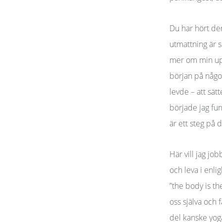
Du har hört de
utmattning är s
mer om min uppl
början på något 
levde – att sät
började jag fun
är ett steg på 
Här vill jag jo
och leva i enl
”the body is the
oss själva och 
del kanske yoga 