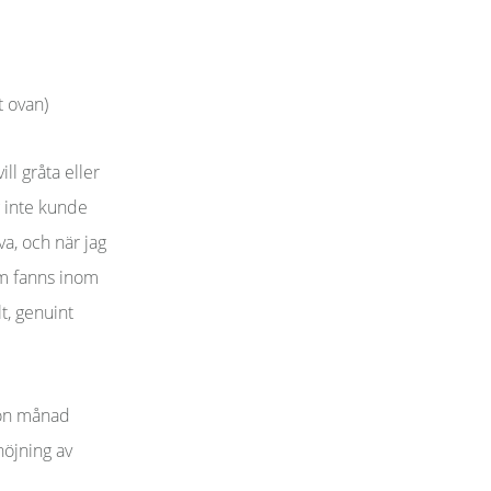
t ovan)
ll gråta eller
g inte kunde
va, och när jag
som fanns inom
t, genuint
gon månad
höjning av