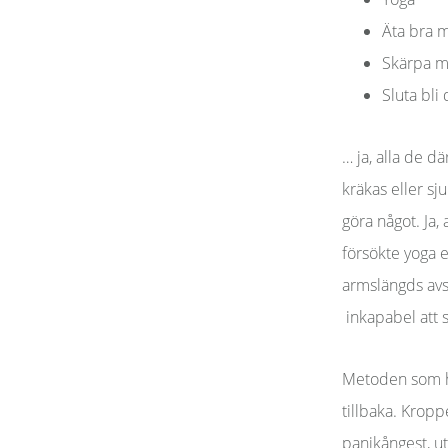
Äta bra 
Skärpa m
Sluta bli
… ja, alla de d
kräkas eller sj
göra något. Ja, 
försökte yoga e
armslängds avst
inkapabel att 
Metoden som hj
tillbaka. Kropp
panikångest, ut