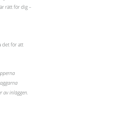
 rätt för dig –
 det för att
rupperna
 taggarna
er av inläggen.