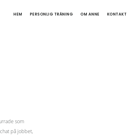
HEM
PERSONLIG TRÄNING
OM ANNE
KONTAKT
snurrade som
schat på jobbet,