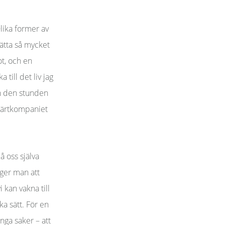
lika former av
rätta så mycket
ot, och en
 till det liv jag
ån den stunden
Hjärtkompaniet
å oss själva
ger man att
i kan vakna till
ka sätt. För en
unga saker – att