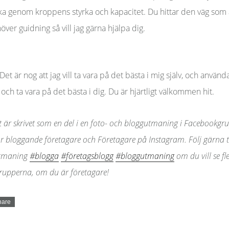
ka genom kroppens styrka och kapacitet. Du hittar den väg som är
er guidning så vill jag gärna hjälpa dig.
Det är nog att jag vill ta vara på det bästa i mig själv, och använda
a och ta vara på det bästa i dig. Du är hjärtligt välkommen hit.
t är skrivet som en del i en foto- och bloggutmaning i Facebookg
ör bloggande företagare och Företagare på Instagram. Följ gärna
utmaning
#
blogga
#
företagsblogg
#
bloggutmaning
om du vill se fl
grupperna, om du är företagare!
hare