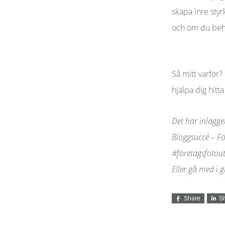
skapa inre styr
och om du behöv
Så mitt varför? 
hjälpa dig hitt
Det här inlägge
Bloggsuccé – F
#företagsfoto
Eller gå med i 
Share
S