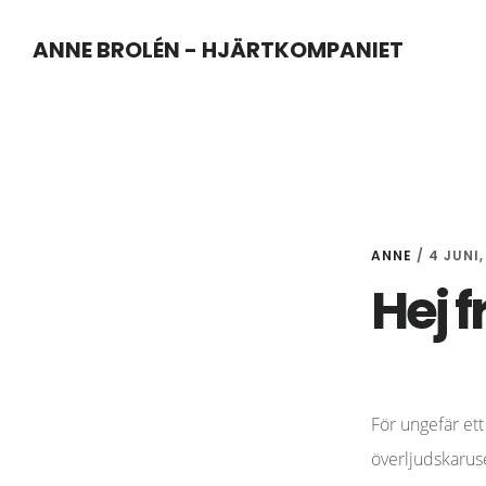
Hoppa
Hoppa
ANNE BROLÉN - HJÄRTKOMPANIET
till
till
huvudinnehåll
sidfot
ANNE
/
4 JUNI,
Hej 
För ungefär ett
överljudskaruse