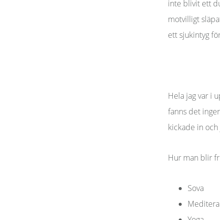
inte blivit ett
motvilligt slä
ett sjukintyg fö
Hela jag var i 
fanns det ingen
kickade in och j
Hur man blir fr
Sova
Meditera
Yoga