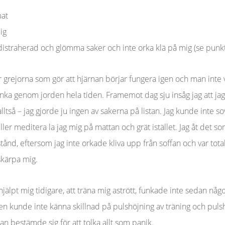
mat
ig
 distraherad och glömma saker och inte orka klä på mig (se punk
är grejorna som gör att hjärnan börjar fungera igen och man inte vi
unka genom jorden hela tiden. Framemot dag sju insåg jag att ja
alltså – jag gjorde ju ingen av sakerna på listan. Jag kunde inte so
ller meditera la jag mig på mattan och grät istället. Jag åt det 
ånd, eftersom jag inte orkade kliva upp från soffan och var total
skärpa mig.
älpt mig tidigare, att träna mig astrött, funkade inte sedan nå
en kunde inte känna skillnad på pulshöjning av träning och puls
an bestämde sig för att tolka allt som panik.