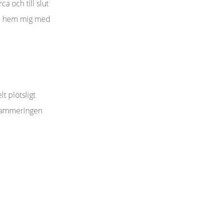
a och till slut
ade hem mig med
t plötsligt
ogrammeringen