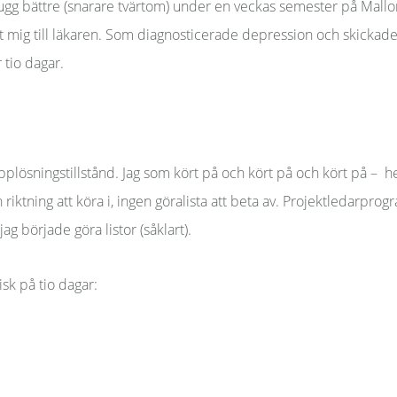
 dugg bättre (snarare tvärtom) under en veckas semester på Mallorc
pat mig till läkaren. Som diagnosticerade depression och skick
r tio dagar.
upplösningstillstånd. Jag som kört på och kört på och kört på – hel
 riktning att köra i, ingen göralista att beta av. Projektledarpr
ag började göra listor (såklart).
isk på tio dagar: