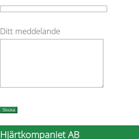
Ditt meddelande
Hjärtkompaniet AB
Footer